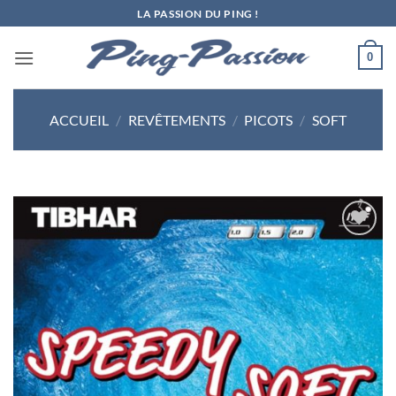
Passer
LA PASSION DU PING !
au
contenu
0
ACCUEIL
/
REVÊTEMENTS
/
PICOTS
/
SOFT
Ajouter
aux
souhaits