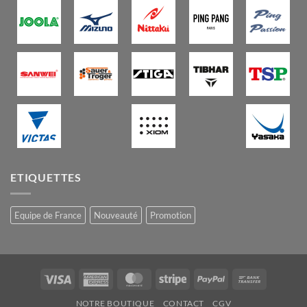
ETIQUETTES
Equipe de France
Nouveauté
Promotion
Visa
American
MasterCard
Stripe
PayPal
Bank
Express
Transfer
NOTRE BOUTIQUE
CONTACT
CGV