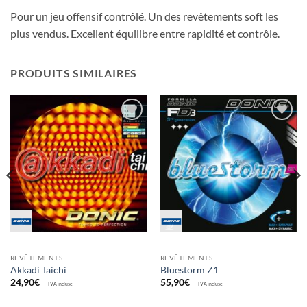
Pour un jeu offensif contrôlé. Un des revêtements soft les
plus vendus. Excellent équilibre entre rapidité et contrôle.
PRODUITS SIMILAIRES
Ajouter
Ajouter
aux
aux
souhaits
souhaits
REVÊTEMENTS
REVÊTEMENTS
Akkadi Taichi
Bluestorm Z1
24,90
€
55,90
€
TVA incluse
TVA incluse