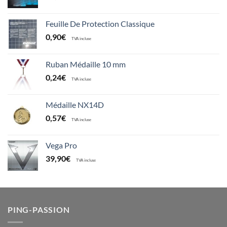
Feuille De Protection Classique
0,90
€
TVA incluse
Ruban Médaille 10 mm
0,24
€
TVA incluse
Médaille NX14D
0,57
€
TVA incluse
Vega Pro
39,90
€
TVA incluse
PING-PASSION