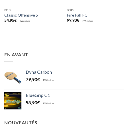
BOIS
BOIS
Classic Offensive S
Fire Fall FC
54,95
€
99,90
€
TVA incluse
TVA incluse
EN AVANT
Dyna Carbon
79,90
€
TVA incluse
BlueGrip C1
58,90
€
TVA incluse
NOUVEAUTÉS