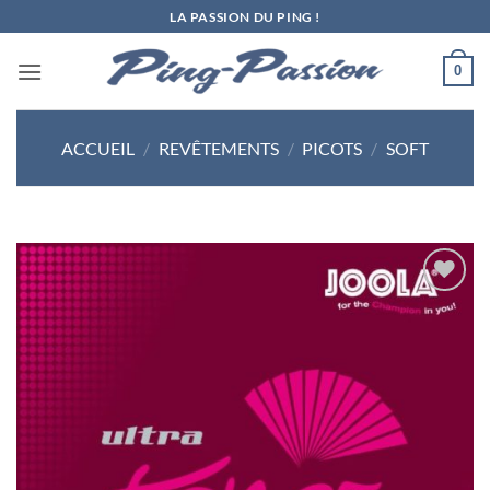
Passer
LA PASSION DU PING !
au
contenu
0
ACCUEIL
/
REVÊTEMENTS
/
PICOTS
/
SOFT
Ajouter
aux
souhaits