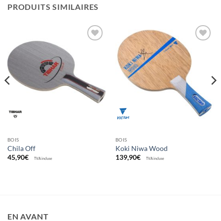
PRODUITS SIMILAIRES
Ajouter
Ajouter
aux
aux
souhaits
souhaits
BOIS
BOIS
Chila Off
Koki Niwa Wood
45,90
€
139,90
€
TVA incluse
TVA incluse
EN AVANT