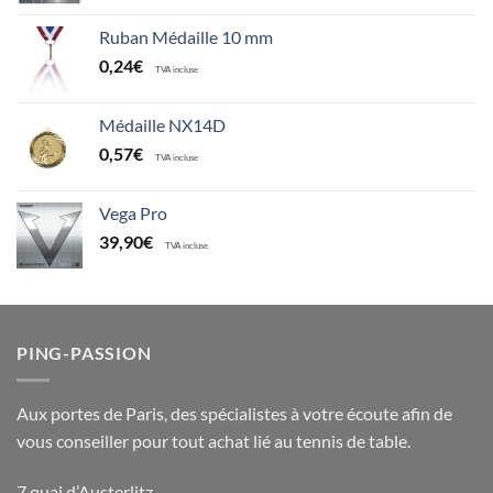
Ruban Médaille 10 mm
0,24
€
TVA incluse
Médaille NX14D
0,57
€
TVA incluse
Vega Pro
39,90
€
TVA incluse
PING-PASSION
Aux portes de Paris, des spécialistes à votre écoute afin de
vous conseiller pour tout achat lié au tennis de table.
7 quai d’Austerlitz