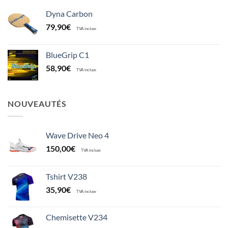
Dyna Carbon
79,90
€
TVA incluse
BlueGrip C1
58,90
€
TVA incluse
NOUVEAUTÉS
Wave Drive Neo 4
150,00
€
TVA incluse
Tshirt V238
35,90
€
TVA incluse
Chemisette V234