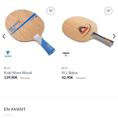
Ajouter
Ajouter
aux
aux
souhaits
souhaits
BOIS
BOIS
Koki Niwa Wood
IV L Balsa
139,90
€
42,90
€
TVA incluse
TVA incluse
EN AVANT