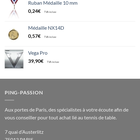
Ruban Médaille 10 mm
0,24
€
TVA incluse
Médaille NX14D
0,57
€
TVA incluse
Vega Pro
39,90
€
TVA incluse
PING-PASSION
Aux portes de Paris, des spécialistes à votre écoute afin de
vous conseiller pour tout achat lié au tennis de table.
7 quai d’Austerlitz
75013 PARIS