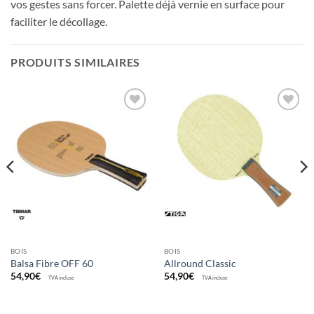
vos gestes sans forcer. Palette déjà vernie en surface pour
faciliter le décollage.
PRODUITS SIMILAIRES
Ajouter
Ajouter
aux
aux
souhaits
souhaits
BOIS
BOIS
Balsa Fibre OFF 60
Allround Classic
54,90
€
54,90
€
TVA incluse
TVA incluse