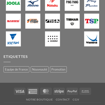
ETIQUETTES
Equipe de France
Nouveauté
Promotion
Visa
American
MasterCard
Stripe
PayPal
Bank
Express
Transfer
NOTRE BOUTIQUE
CONTACT
CGV