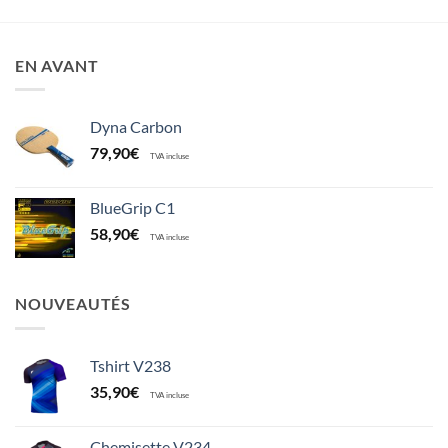
EN AVANT
Dyna Carbon
79,90
€
TVA incluse
BlueGrip C1
58,90
€
TVA incluse
NOUVEAUTÉS
Tshirt V238
35,90
€
TVA incluse
Chemisette V234