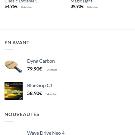
Classic Extrême S
Magic Light
54,95
€
39,90
€
TVA incluse
TVA incluse
EN AVANT
Dyna Carbon
79,90
€
TVA incluse
BlueGrip C1
58,90
€
TVA incluse
NOUVEAUTÉS
Wave Drive Neo 4