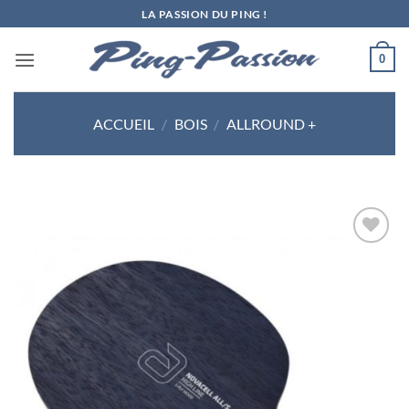
Passer
LA PASSION DU PING !
au
contenu
0
ACCUEIL
/
BOIS
/
ALLROUND +
Ajouter
aux
souhaits