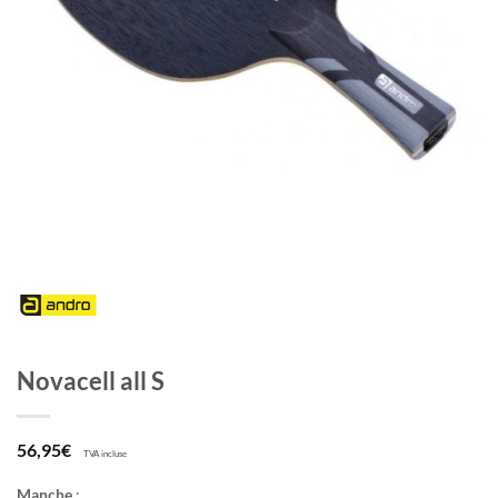
Novacell all S
56,95
€
TVA incluse
Manche
: