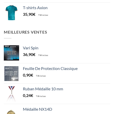
T-shirts Axion
35,90
€
TVA incluse
MEILLEURES VENTES
Vari Spin
36,90
€
TVA incluse
Feuille De Protection Classique
0,90
€
TVA incluse
Ruban Médaille 10 mm
0,24
€
TVA incluse
Médaille NX14D