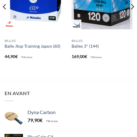
BALLES
BALLES
Balle Jtop Training Japon (60)
Balles 3* (144)
44,90
€
169,00
€
TVA incluse
TVA incluse
EN AVANT
Dyna Carbon
79,90
€
TVA incluse
BlueGrip C1