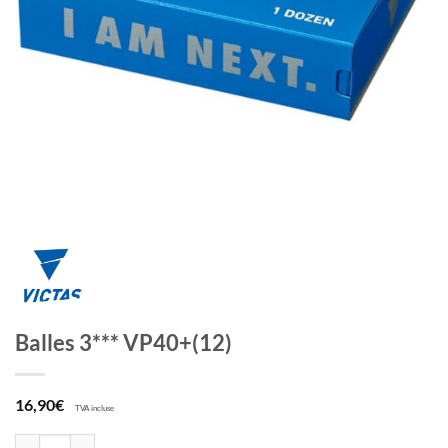
Balles 3*** VP40+(12)
16,90
€
TVA incluse
quantité de Balles 3*** VP40+(12)