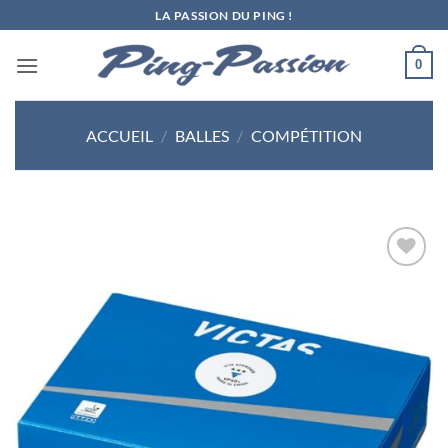
Passer
LA PASSION DU PING !
au
contenu
0
ACCUEIL
/
BALLES
/
COMPÉTITION
Ajouter
aux
souhaits