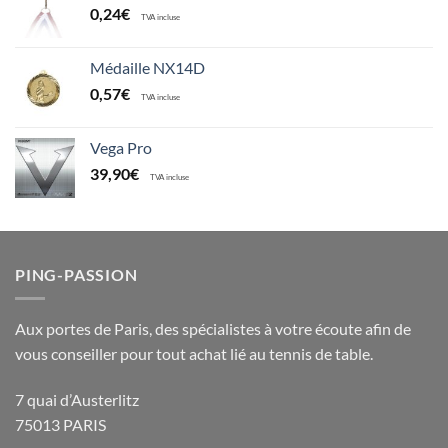
0,24
€
TVA incluse
Médaille NX14D
0,57
€
TVA incluse
Vega Pro
39,90
€
TVA incluse
PING-PASSION
Aux portes de Paris, des spécialistes à votre écoute afin de
vous conseiller pour tout achat lié au tennis de table.
7 quai d’Austerlitz
75013 PARIS