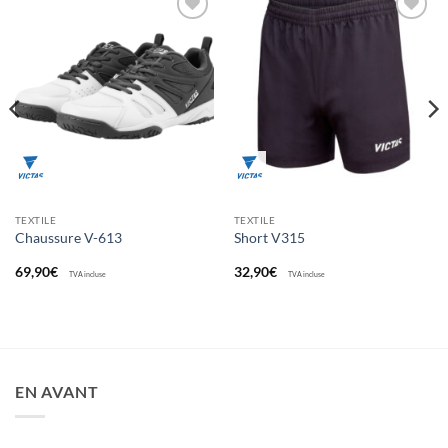
Ajouter
Ajouter
aux
aux
souhaits
souhaits
TEXTILE
TEXTILE
Chaussure V-613
Short V315
69,90
€
32,90
€
TVA incluse
TVA incluse
EN AVANT