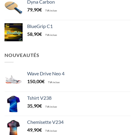
Dyna Carbon
79,90
€
TVA incluse
BlueGrip C1
58,90
€
TVA incluse
NOUVEAUTÉS
Wave Drive Neo 4
150,00
€
TVA incluse
Tshirt V238
35,90
€
TVA incluse
Chemisette V234
49,90
€
TVA incluse