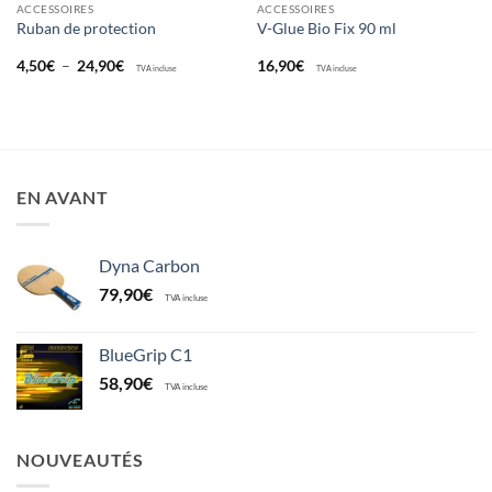
ACCESSOIRES
ACCESSOIRES
Ruban de protection
V-Glue Bio Fix 90 ml
Plage
4,50
€
–
24,90
€
16,90
€
TVA incluse
TVA incluse
de
prix :
4,50€
à
24,90€
EN AVANT
Dyna Carbon
79,90
€
TVA incluse
BlueGrip C1
58,90
€
TVA incluse
NOUVEAUTÉS