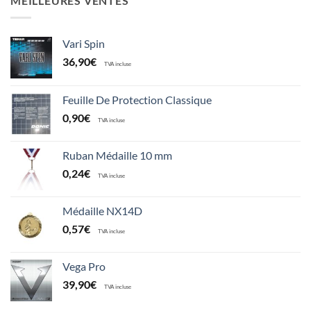
MEILLEURES VENTES
Vari Spin
36,90
€
TVA incluse
Feuille De Protection Classique
0,90
€
TVA incluse
Ruban Médaille 10 mm
0,24
€
TVA incluse
Médaille NX14D
0,57
€
TVA incluse
Vega Pro
39,90
€
TVA incluse