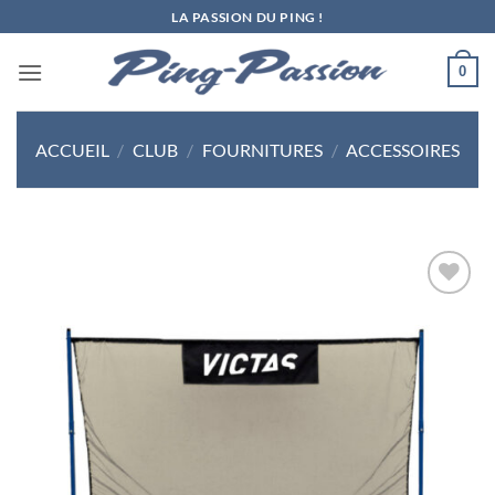
Passer
LA PASSION DU PING !
au
contenu
0
ACCUEIL
/
CLUB
/
FOURNITURES
/
ACCESSOIRES
Ajouter
aux
souhaits