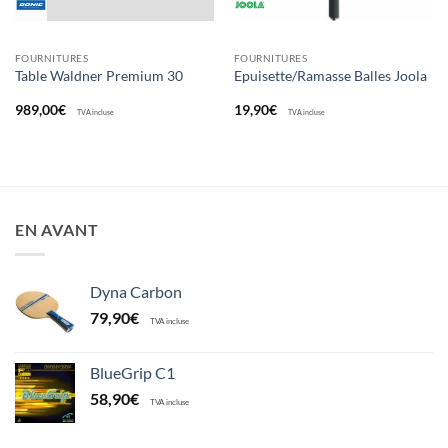
FOURNITURES
FOURNITURES
Table Waldner Premium 30
Epuisette/Ramasse Balles Joola
989,00
€
19,90
€
TVA incluse
TVA incluse
EN AVANT
Dyna Carbon
79,90
€
TVA incluse
BlueGrip C1
58,90
€
TVA incluse