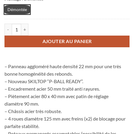
Démontée
quantité de Table Compétition 640
AJOUTER AU PANIER
– Panneau aggloméré haute densité 22 mm pour une très
bonne homogénéité des rebonds.
– Nouveau SKILTOP “P-BALL READY”.
– Encadrement acier 50 mm traité anti rayures.
– Piètement acier 80 x 40 mm avec patin de réglage
diamètre 90 mm.
– Châssis acier très robuste.
– 4 roues diamètre 125 mm avec freins (x2) de blocage pour
parfaite stabilité.
– Poteaux permanents escamotables (possibilité de les