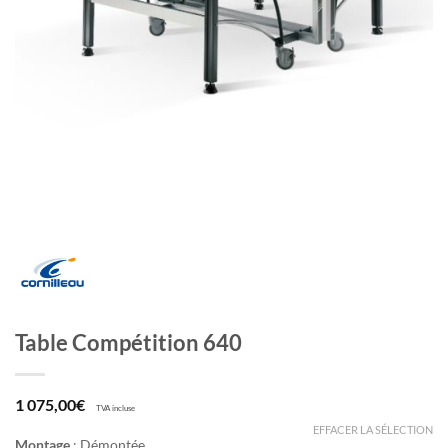
Table Compétition 640
1 075,00
€
TVA incluse
EFFACER LA SÉLECTION
Montage
:
Démontée