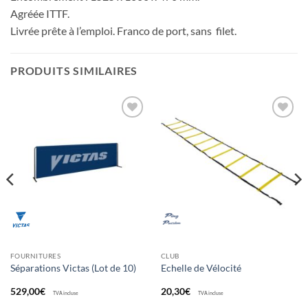
Agréée ITTF.
Livrée prête à l’emploi. Franco de port, sans filet.
PRODUITS SIMILAIRES
Ajouter
Ajouter
aux
aux
souhaits
souhaits
FOURNITURES
CLUB
Séparations Victas (Lot de 10)
Echelle de Vélocité
529,00
€
20,30
€
TVA incluse
TVA incluse