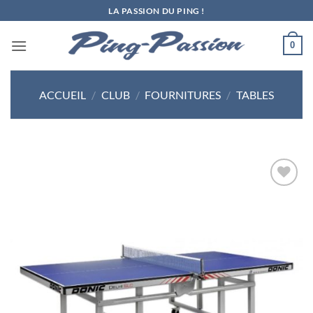
Passer
LA PASSION DU PING !
au
contenu
0
ACCUEIL
/
CLUB
/
FOURNITURES
/
TABLES
Ajouter
aux
souhaits