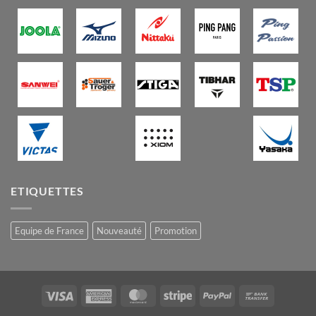
ETIQUETTES
Equipe de France
Nouveauté
Promotion
Visa
American
MasterCard
Stripe
PayPal
Bank
Express
Transfer