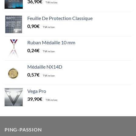
36,90
€
TVA incluse
Feuille De Protection Classique
0,90
€
TVA incluse
Ruban Médaille 10 mm
0,24
€
TVA incluse
Médaille NX14D
0,57
€
TVA incluse
Vega Pro
39,90
€
TVA incluse
PING-PASSION