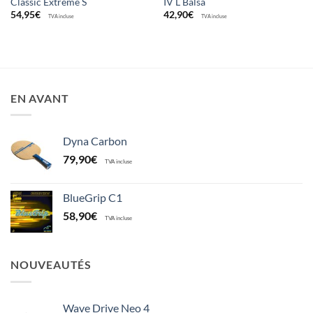
Classic Extrême S
IV L Balsa
54,95
€
42,90
€
TVA incluse
TVA incluse
EN AVANT
Dyna Carbon
79,90
€
TVA incluse
BlueGrip C1
58,90
€
TVA incluse
NOUVEAUTÉS
Wave Drive Neo 4