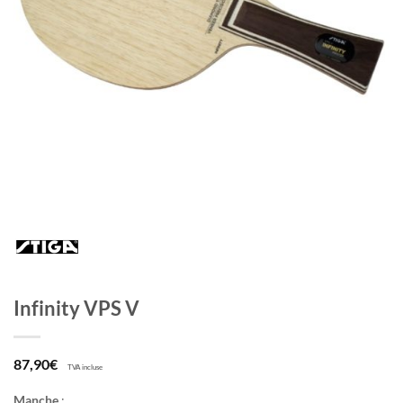
Infinity VPS V
87,90
€
TVA incluse
Manche
: