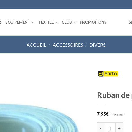
EQUIPEMENT
TEXTILE
CLUB
PROMOTIONS
S
ACCUEIL
/
ACCESSOIRES
/
DIVERS
Ajouter
Ruban de 
aux
souhaits
7,95
€
TVA incluse
quantité de Ruban 