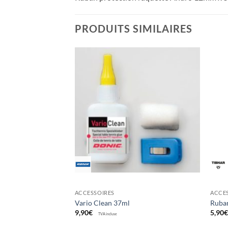
PRODUITS SIMILAIRES
Ajouter
Ajouter
aux
aux
souhaits
souhaits
ACCESSOIRES
ACCE
Vario Clean 37ml
Ruba
9,90
€
5,90
TVA incluse