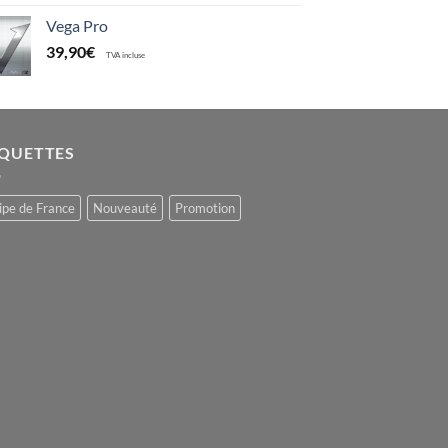
Vega Pro
39,90
€
TVA incluse
IQUETTES
ipe de France
Nouveauté
Promotion