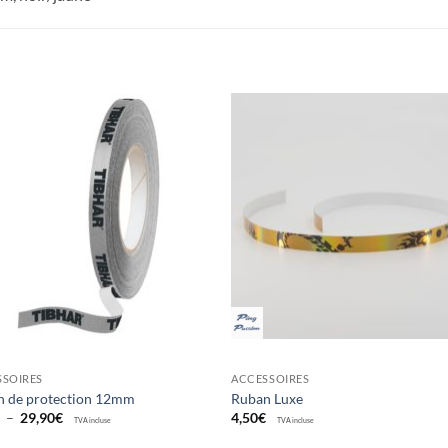
Ajouter
Ajou
aux
au
souhaits
souha
SSOIRES
ACCESSOIRES
n de protection 12mm
Ruban Luxe
Plage
€
–
29,90
€
4,50
€
TVA incluse
TVA incluse
de
prix :