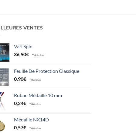
ILLEURES VENTES
Vari Spin
36,90
€
TVA incluse
Feuille De Protection Classique
0,90
€
TVA incluse
Ruban Médaille 10 mm
0,24
€
TVA incluse
Médaille NX14D
0,57
€
TVA incluse