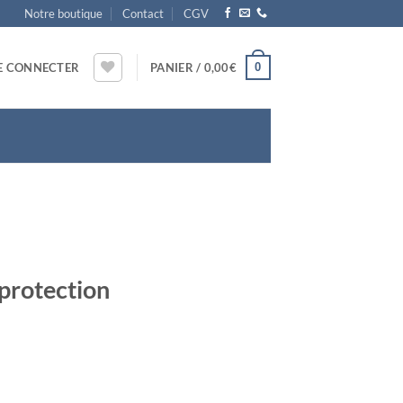
Notre boutique
Contact
CGV
0
E CONNECTER
PANIER /
0,00
€
protection
de protection