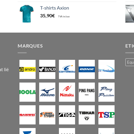
T-shirts Axion
35,90
€
TVA incluse
MARQUES
ET
Equ
t lié