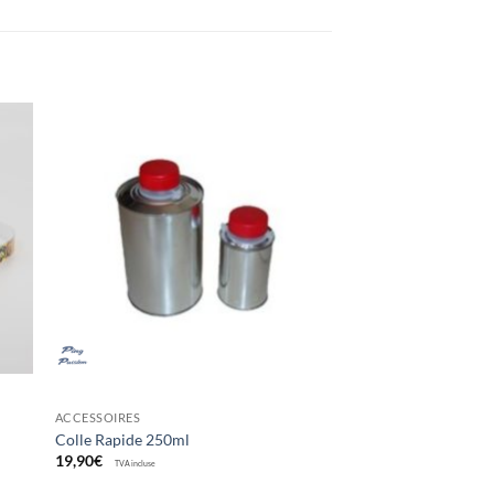
ter
Ajouter
x
aux
its
souhaits
ACCESSOIRES
Colle Rapide 250ml
19,90
€
TVA incluse