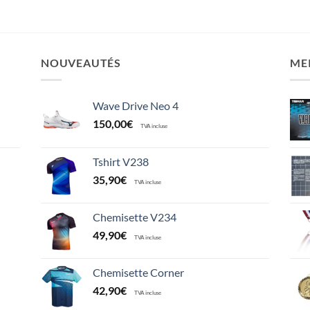
5,90€
à
29,90€
NOUVEAUTÉS
ME
Wave Drive Neo 4
150,00
€
TVA incluse
Tshirt V238
35,90
€
TVA incluse
Chemisette V234
49,90
€
TVA incluse
Chemisette Corner
42,90
€
TVA incluse