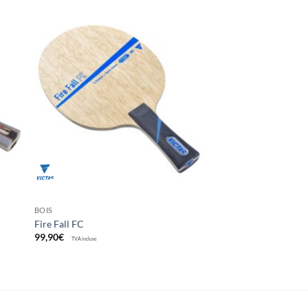
ter
Ajouter
x
aux
its
souhaits
BOIS
Fire Fall FC
99,90
€
TVA incluse