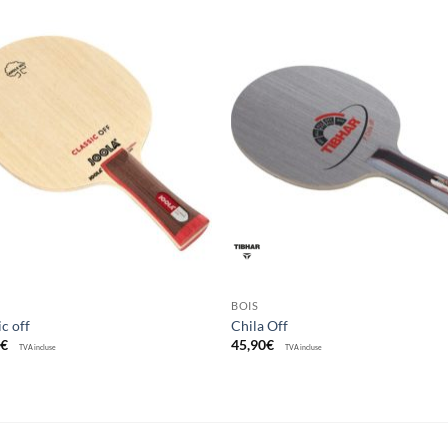
Ajouter
Ajou
aux
au
souhaits
souha
BOIS
ic off
Chila Off
0
€
45,90
€
TVA incluse
TVA incluse