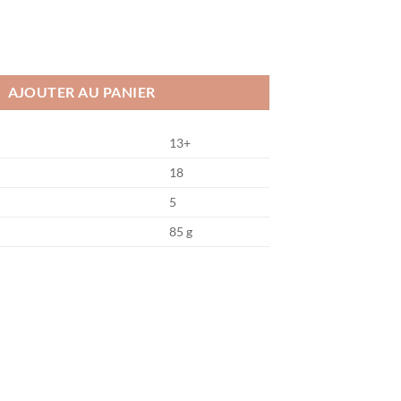
 All
AJOUTER AU PANIER
13+
18
5
85 g