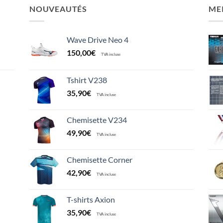
NOUVEAUTÉS
ME
Wave Drive Neo 4
150,00
€
TVA incluse
Tshirt V238
35,90
€
TVA incluse
Chemisette V234
49,90
€
TVA incluse
Chemisette Corner
42,90
€
TVA incluse
T-shirts Axion
35,90
€
TVA incluse