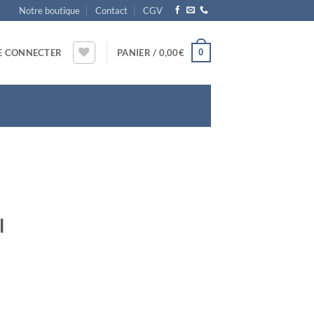
Notre boutique
Contact
CGV
0
E CONNECTER
PANIER /
0,00
€
l