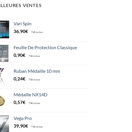
ILLEURES VENTES
Vari Spin
36,90
€
TVA incluse
Feuille De Protection Classique
0,90
€
TVA incluse
Ruban Médaille 10 mm
0,24
€
TVA incluse
Médaille NX14D
0,57
€
TVA incluse
Vega Pro
39,90
€
TVA incluse