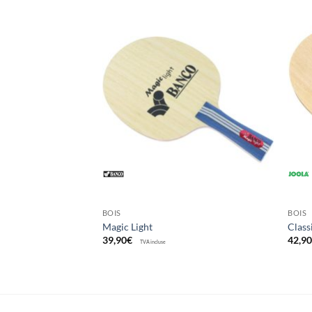
Ajouter
Ajouter
aux
aux
souhaits
souhaits
BOIS
BOIS
Magic Light
Class
39,90
€
42,9
TVA incluse