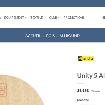
EQUIPEMENT
TEXTILE
CLUB
PROMOTIONS
S
ACCUEIL
/
BOIS
/
ALLROUND
Ajouter
Unity 5 Al
aux
souhaits
39,95
€
TVA incluse
Manche
: