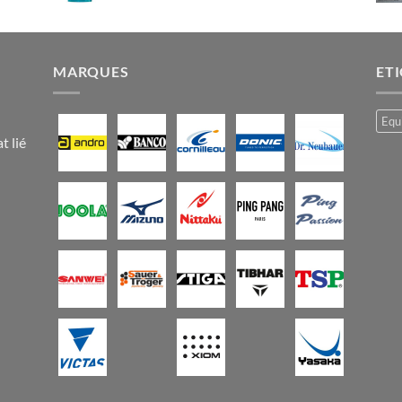
MARQUES
ET
Equ
t lié