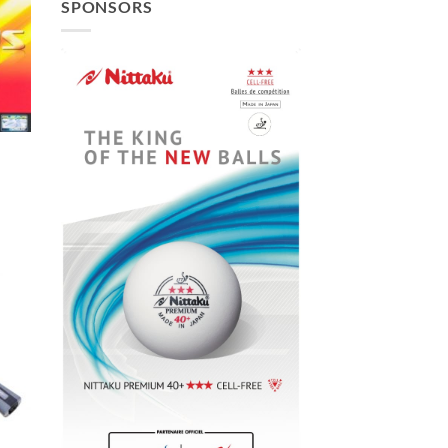
SPONSORS
ter
x
its
ter
x
its