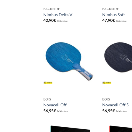
BACKSIDE
BACKSIDE
Nimbus Delta V
Nimbus Soft
42,90
€
47,90
€
TVA incluse
TVA incluse
Ajouter
aux
souhaits
BOIS
BOIS
Novacell Off
Novacell Off S
56,95
€
56,95
€
TVA incluse
TVA incluse