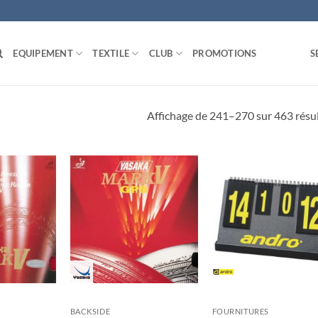
EQUIPEMENT
TEXTILE
CLUB
PROMOTIONS
S
Affichage de 241–270 sur 463 résu
Ajouter
Ajouter
Ajou
aux
aux
au
souhaits
souhaits
souha
BACKSIDE
FOURNITURES