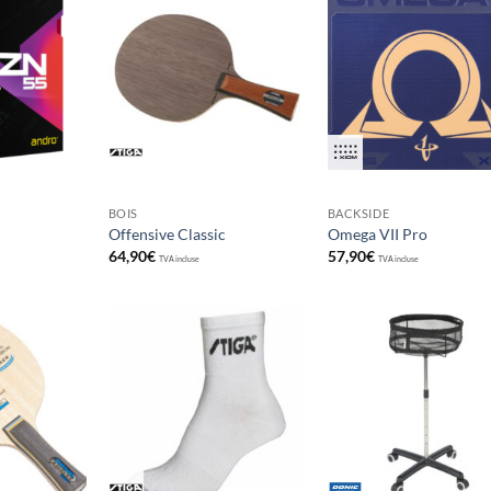
Ajouter
Ajouter
Ajou
aux
aux
au
souhaits
souhaits
souha
BOIS
BACKSIDE
Offensive Classic
Omega VII Pro
64,90
€
57,90
€
TVA incluse
TVA incluse
Ajouter
Ajouter
Ajou
aux
aux
au
souhaits
souhaits
souha