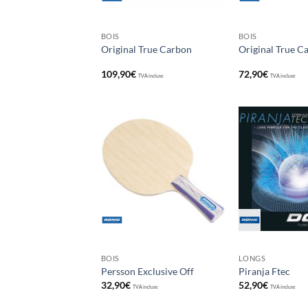
BOIS
BOIS
Original True Carbon
Original True C
109,90
€
72,90
€
TVA incluse
TVA incluse
Ajouter
aux
souhaits
BOIS
LONGS
Persson Exclusive Off
Piranja Ftec
32,90
€
52,90
€
TVA incluse
TVA incluse