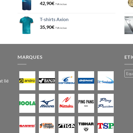
42,90
€
TVA incluse
T-shirts Axion
35,90
€
TVA incluse
MARQUES
ET
Equ
t lié