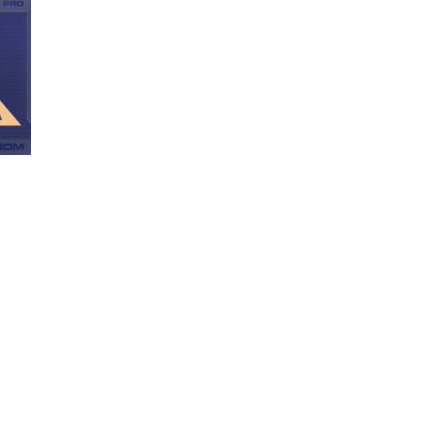
ter
x
its
ter
x
its