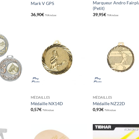
Marqueur Andro Fairpl
Mark V GPS
(Petit)
36,90
€
39,95
€
TVA incluse
TVA incluse
Ajouter
Ajouter
Ajou
aux
aux
au
souhaits
souhaits
souha
MÉDAILLES
MÉDAILLES
Médaille NX14D
Médaille NZ22D
0,57
€
0,93
€
TVA incluse
TVA incluse