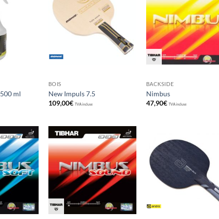
Ajouter
Ajouter
Ajou
aux
aux
au
souhaits
souhaits
souha
BOIS
BACKSIDE
 500 ml
New Impuls 7.5
Nimbus
109,00
€
47,90
€
TVA incluse
TVA incluse
Ajouter
Ajouter
Ajou
aux
aux
au
souhaits
souhaits
souha