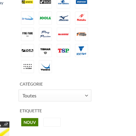
ay
ter
x
its
CATÉGORIE
Toutes
ETIQUETTE