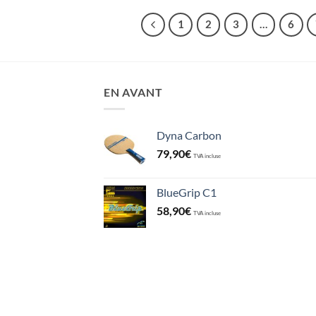
1
2
3
…
6
EN AVANT
Dyna Carbon
79,90
€
TVA incluse
BlueGrip C1
58,90
€
TVA incluse