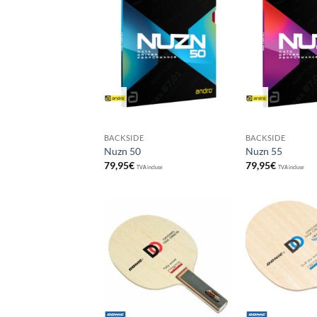
Ajouter
aux
souhaits
BACKSIDE
BACKSIDE
Nuzn 50
Nuzn 55
79,95
€
79,95
€
TVA incluse
TVA incluse
Ajouter
aux
souhaits