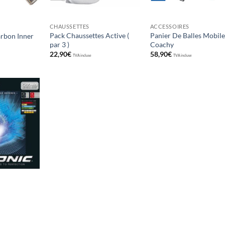
CHAUSSETTES
ACCESSOIRES
Pack Chaussettes Active (
Panier De Balles Mobile
arbon Inner
par 3 )
Coachy
22,90
€
58,90
€
TVA incluse
TVA incluse
Ajouter
aux
souhaits