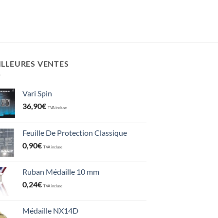
ILLEURES VENTES
Vari Spin
36,90
€
TVA incluse
Feuille De Protection Classique
0,90
€
TVA incluse
Ruban Médaille 10 mm
0,24
€
TVA incluse
Médaille NX14D