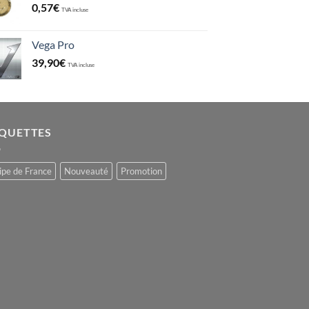
0,57
€
TVA incluse
Vega Pro
39,90
€
TVA incluse
IQUETTES
ipe de France
Nouveauté
Promotion