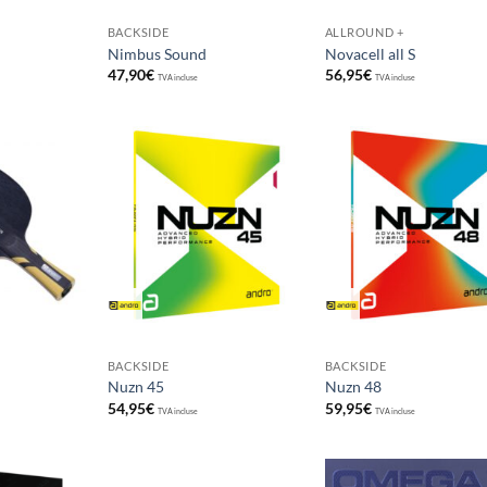
BACKSIDE
ALLROUND +
Nimbus Sound
Novacell all S
47,90
€
56,95
€
TVA incluse
TVA incluse
Ajouter
Ajouter
Ajou
aux
aux
au
souhaits
souhaits
souha
BACKSIDE
BACKSIDE
Nuzn 45
Nuzn 48
54,95
€
59,95
€
TVA incluse
TVA incluse