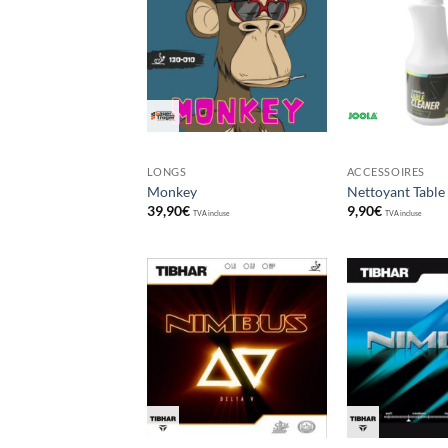
Ajouter
aux
souhaits
LONGS
ACCESSOIRES
Monkey
Nettoyant Table
39,90
€
9,90
€
TVA incluse
TVA incluse
Ajouter
aux
souhaits