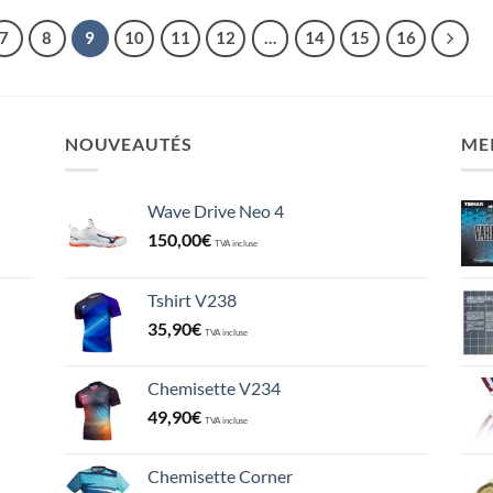
7
8
9
10
11
12
…
14
15
16
NOUVEAUTÉS
ME
Wave Drive Neo 4
150,00
€
TVA incluse
Tshirt V238
35,90
€
TVA incluse
Chemisette V234
49,90
€
TVA incluse
Chemisette Corner