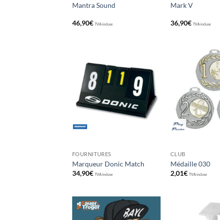
Mantra Sound
Mark V
46,90
€
36,90
€
TVA incluse
TVA incluse
Ajouter
aux
souhaits
FOURNITURES
CLUB
Marqueur Donic Match
Médaille 030
34,90
€
2,01
€
TVA incluse
TVA incluse