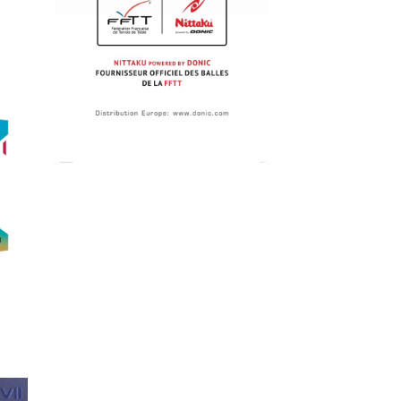
ter
x
its