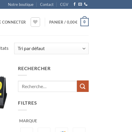
Notre boutique
Contact
CGV
0
E CONNECTER
PANIER /
0,00
€
ltats
RECHERCHER
ter
x
its
FILTRES
MARQUE