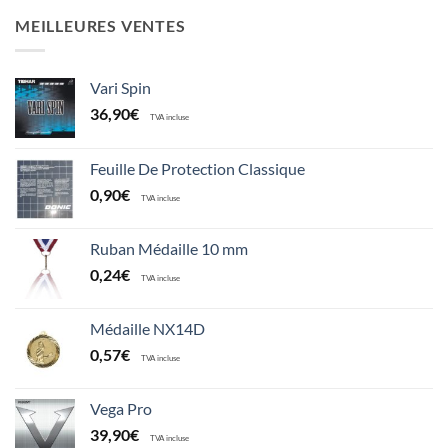
MEILLEURES VENTES
Vari Spin
36,90
€
TVA incluse
Feuille De Protection Classique
0,90
€
TVA incluse
Ruban Médaille 10 mm
0,24
€
TVA incluse
Médaille NX14D
0,57
€
TVA incluse
Vega Pro
39,90
€
TVA incluse