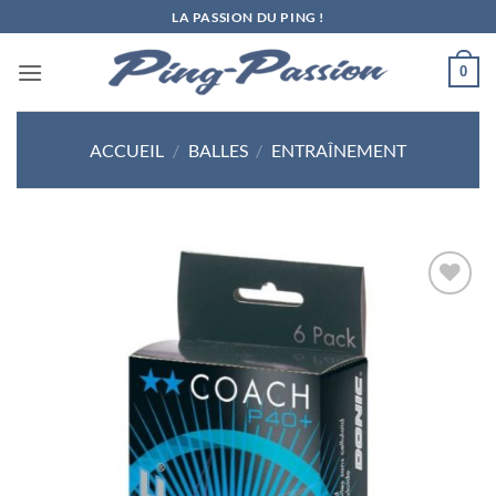
Passer
LA PASSION DU PING !
au
contenu
0
ACCUEIL
/
BALLES
/
ENTRAÎNEMENT
Ajouter
aux
souhaits