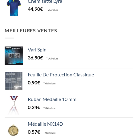
Chemisette Lyra
44,90
€
TVA incluse
MEILLEURES VENTES
Vari Spin
36,90
€
TVA incluse
Feuille De Protection Classique
0,90
€
TVA incluse
Ruban Médaille 10 mm
0,24
€
TVA incluse
Médaille NX14D
0,57
€
TVA incluse