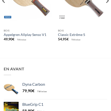
BOIS
BOIS
Appelgren Allplay Senso V1
Classic Extrême S
49,90
€
54,95
€
TVA incluse
TVA incluse
EN AVANT
Dyna Carbon
79,90
€
TVA incluse
BlueGrip C1
58,90
€