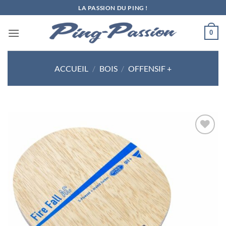
Passer
LA PASSION DU PING !
au
contenu
0
ACCUEIL
/
BOIS
/
OFFENSIF +
Ajouter
aux
souhaits