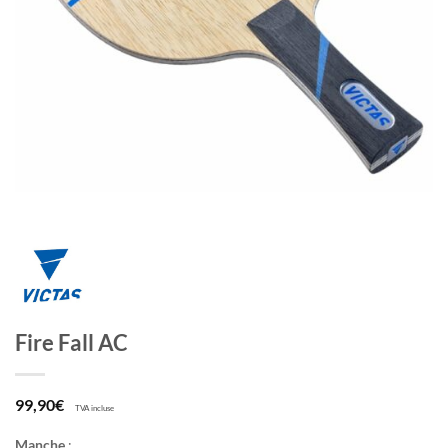
Fire Fall AC
99,90
€
TVA incluse
Manche
: