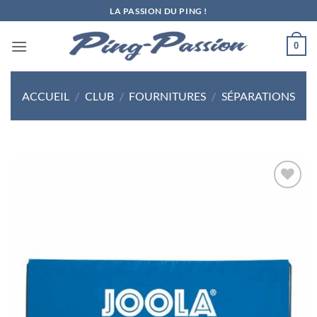
Passer
LA PASSION DU PING !
au
contenu
0
ACCUEIL
/
CLUB
/
FOURNITURES
/
SÉPARATIONS
Ajouter
aux
souhaits