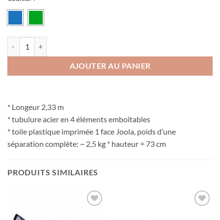
quantité de Séparations Joola (Lot de 10)
AJOUTER AU PANIER
* Longeur 2,33 m
* tubulure acier en 4 éléments emboîtables
* toile plastique imprimée 1 face Joola, poids d’une
séparation complète: ~ 2,5 kg * hauteur = 73 cm
PRODUITS SIMILAIRES
Ajouter
Ajouter
aux
aux