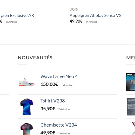
BOIS
gren Exclusive AR
Appelgren Allplay Senso V2
0
€
49,90
€
TVA incluse
TVA incluse
NOUVEAUTÉS
ME
Wave Drive Neo 4
150,00
€
TVA incluse
Tshirt V238
35,90
€
TVA incluse
Chemisette V234
49,90
€
TVA incluse