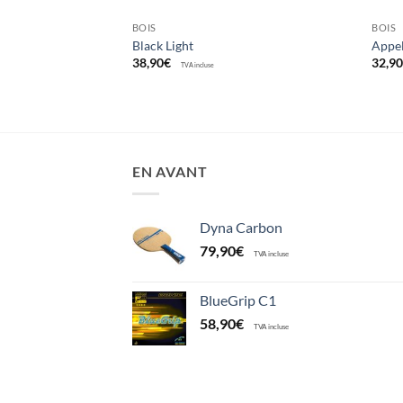
BOIS
BOIS
Black Light
Appel
38,90
€
32,9
TVA incluse
EN AVANT
Dyna Carbon
79,90
€
TVA incluse
BlueGrip C1
58,90
€
TVA incluse