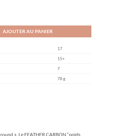
r Carbon
AJOUTER AU PANIER
17
15+
7
78 g
 allround +. Le FEATHER CARBON “poids