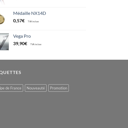
Médaille NX14D
0,57
€
TVA incluse
Vega Pro
39,90
€
TVA incluse
IQUETTES
ipe de France
Nouveauté
Promotion