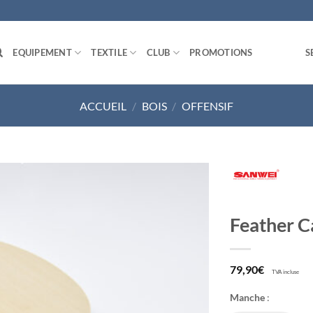
EQUIPEMENT
TEXTILE
CLUB
PROMOTIONS
S
ACCUEIL
/
BOIS
/
OFFENSIF
Ajouter
Feather C
aux
souhaits
79,90
€
TVA incluse
Manche
: