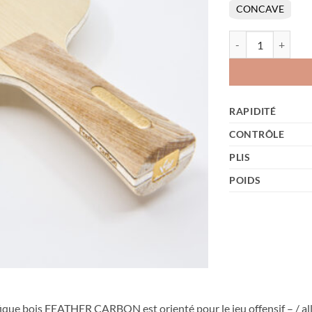
CONCAVE
quantité de Feathe
RAPIDITÉ
CONTRÔLE
PLIS
POIDS
ique bois FEATHER CARBON est orienté pour le jeu offensif – /