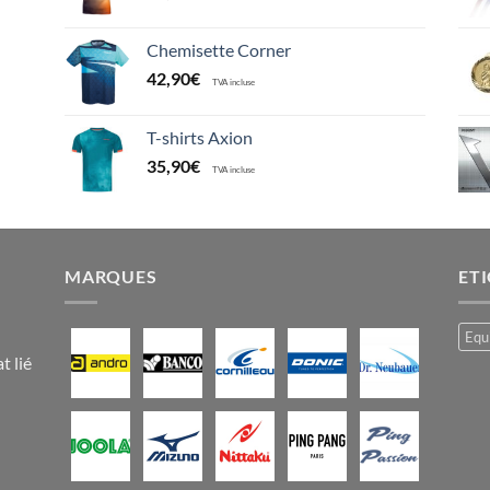
Chemisette Corner
42,90
€
TVA incluse
T-shirts Axion
35,90
€
TVA incluse
MARQUES
ET
Equ
t lié