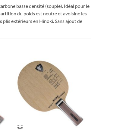
arbone basse densité (souple). Idéal pour le
tition du poids est neutre et avoisine les
plis extérieurs en Hinoki. Sans ajout de
ter
Ajouter
x
aux
its
souhaits