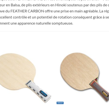
en Balsa, de plis extérieurs en Hinoki soutenus par des plis de c
cave du FEATHER CARBON offre une prise en main agréable. La répar
llent contrôle et un potentiel de rotation conséquent grâce à ses 
 donnent une apparence naturelle somptueuse.
Ajouter
Ajou
aux
au
souhaits
souha