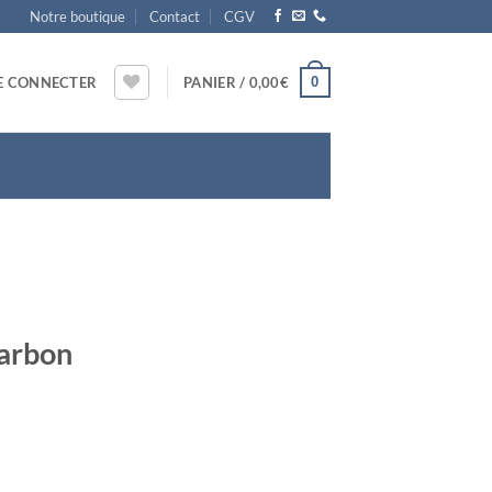
Notre boutique
Contact
CGV
0
E CONNECTER
PANIER /
0,00
€
arbon