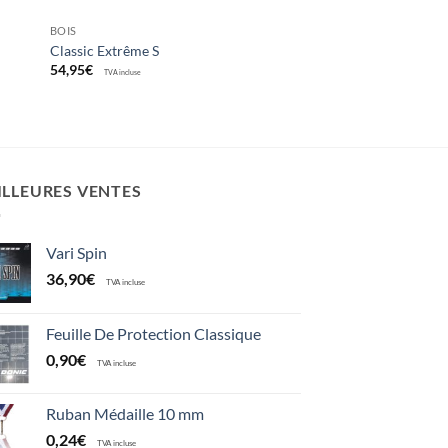
BOIS
Classic Extrême S
54,95
€
TVA incluse
ILLEURES VENTES
Vari Spin
36,90
€
TVA incluse
Feuille De Protection Classique
0,90
€
TVA incluse
Ruban Médaille 10 mm
0,24
€
TVA incluse